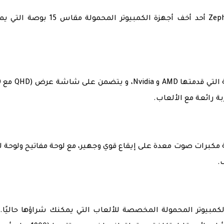
بوزن يزيد قليلاً عن أربعة أرطال، يعد Zephyrus G15 أحد أخف أجهزة الكمبيوتر المحمو
يأتي 
 مكبرات صوت معدة على إيقاع قوي وجهير، مع لوحة مفاتيح ولوحة
.
As أحد أفضل أجهزة الكمبيوتر المحمولة المخصصة للألعاب التي يمكنك شراؤها حاليًا