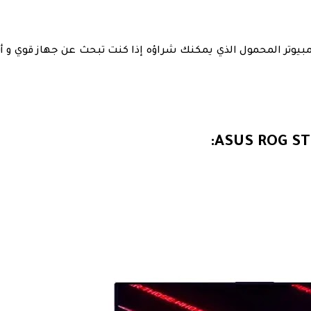
يس رخيصًا، لكنه الكمبيوتر المحمول الذي يمكنك شراؤه إذا كنت تبحث عن جهاز قوي و أ