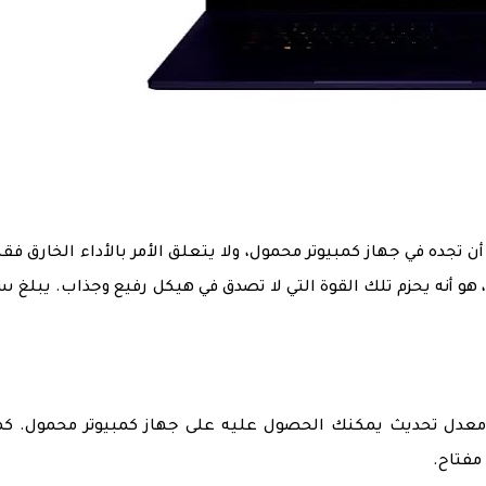
 الذي يمكن أن تجده في جهاز كمبيوتر محمول، ولا يتعلق الأمر بالأداء الخارق فق
وصة مثيرًا للإعجاب، هو أنه يحزم تلك القوة التي لا تصدق في هيكل رفيع وجذاب. يبلغ
 بشاشة FHD مع 360 هرتز، أعلى معدل تحديث يمكنك الحصول عليه على جهاز كمبيوتر محمول. ك