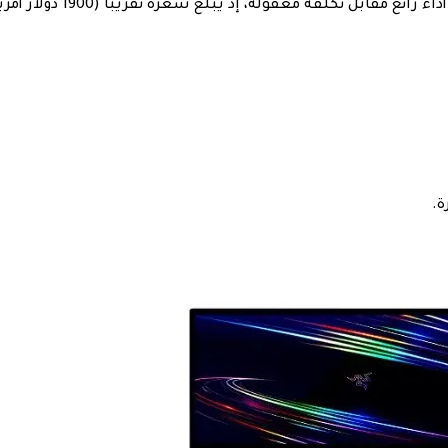
ع مقابل تكلفة معقولة، إذ يبلغ سعره تقريبا (1900 دولار أمريكي).
ة.