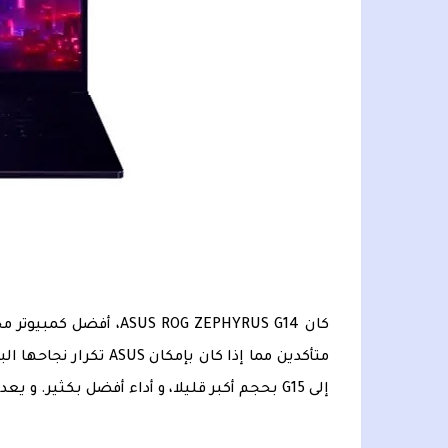
كان ROG ZEPHYRUS G14
إلى G15 بحجم أكبر قليلا، و أداء أفضل بكثير. و يعد الآن أفضل كمبيوتر محمول مخصص للألعاب بمقاس 15 بوصة.