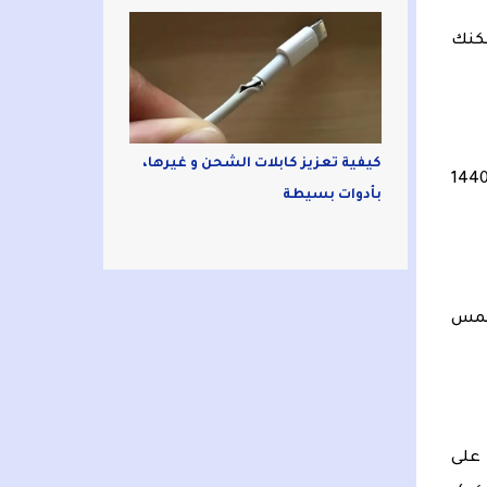
لة مقاس 15 بوصة التي يمكنك
كيفية تعزيز كابلات الشحن و غيرها،
الجهاز مدعوم بأعلى شرائح الأجهزة المحمولة التي قدمتها AMD و Nvidia، و يتضمن على شاشة عرض (QHD مع 1440
بأدوات بسيطة
 لمس
. على