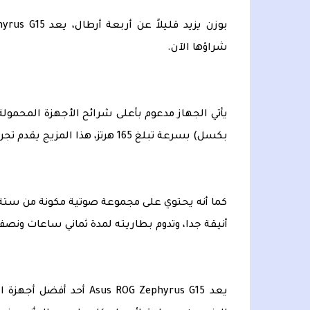
شراؤها الآن.
بكسل) بسرعة تبلغ 165 هرتز، هذا المزيج يقدم تجربة رائعة مع الألعاب.
كما أنه يحتوي على مجموعة صوتية مكونة من ستة
أنيقة جدا، وتدوم بطاريته لمدة ثماني ساعات ونصف
يعد us ROG Zephyrus G15