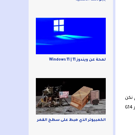
لمحة عن ويندوز 11 | Windows 11
م نكن
متأكدين مما إذا كان بإمكان ASUS تكرار نجاحها الباهر في جهاز محمول آخر. ولكن بطريقة ما، تمكنت الشركة من تطوير G14
الكمبيوتر الذي هبط على سطح القمر